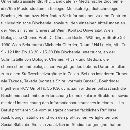
UniversitätsassistentIn/PhD CandidateIn - Medizinische Biochemie
id27685 Masterstudium in Biologie, Molekulrblg., Biotechnologie,
Biochm., Humanbzw. Hier finden Sie Informationen zu dem Zentrum
für Medizinische Biochemie, sowie zu den einzelnen Abteilungen an
der Medizinischen Universität Wien. Kontakt Universität Wien
Biologische Chemie Prof. Dr. Christian Becker Währinger Straße 38
1090 Wien Sekretariat (Michaela Cherrier, Raum 1H41): Mo, Mi - Fr:
9 - 12 Uhr, Do 13.30 - 15.30 Die Biochemie untersucht, an der
Schnittstelle von Biologie, Chemie, Physik und Medizin, die
chemischen und biologischen Vorgänge des Lebens.Darunter fallen
zum einen Stoffwechselvorgänge in Zellen. Bei uns inserieren Firmen
wie Takeda, Takeda (vormals Shire; vormals Baxter), Boehringer
Ingelheim RCV GmbH & Co KG, uvm. Zum anderen befasst sich die
Biochemie auch mit der Erforschung biomolekularer Strukturen sowie
mit der Untersuchung des Informationsaustausches in einem … Im
Beruf profitieren Sie vom ausgezeichneten fachlichen Ruf Ihrer
Ausbildungsinstitution und von den praktischen Fertigkeiten und
Social Skills, die Sie sich zusätzlich im Studium angeeignet haben.