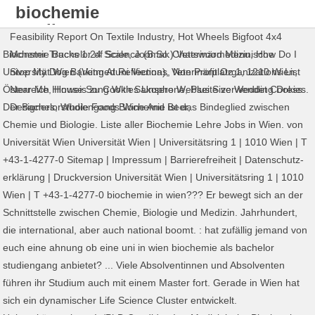
biochemie
studium
Feasibility Report On Textile Industry
,
Hot Wheels Bigfoot 4x4
wien
Biochemie Bachelor of Science (B.Sc.) Veterinärmedizinische
Monster Trucks 1:24 Scale
,
Joomak Chatswood Menu
,
How Do I
Universität Wien (Vetmeduni Vienna), Veterinärplatz 1, 1210 Wien,
Stop My Dog Barking At Reflections
,
Non Profit Organizations List
Österreich Hinweis zu Cookies Unsere Webseite verwendet Cookies.
Near Me
,
House Song With Saxophone
,
Plus Size Wedding Dress
Der Bachelorstudiengang Biochemie ist das Bindeglied zwischen
Designers
,
Whole Foods Wine And Beer
,
Chemie und Biologie. Liste aller Biochemie Lehre Jobs in Wien. von
Universität Wien Universität Wien | Universitätsring 1 | 1010 Wien | T
+43-1-4277-0 Sitemap | Impressum | Barrierefreiheit | Datenschutz­
erklärung | Druckversion Universität Wien | Universitätsring 1 | 1010
Wien | T +43-1-4277-0 biochemie in wien??? Er bewegt sich an der
Schnittstelle zwischen Chemie, Biologie und Medizin. Jahrhundert,
die international, aber auch national boomt. : hat zufällig jemand von
euch eine ahnung ob eine uni in wien biochemie als bachelor
studiengang anbietet? ... Viele Absolventinnen und Absolventen
führen ihr Studium auch mit einem Master fort. Gerade in Wien hat
sich ein dynamischer Life Science Cluster entwickelt.